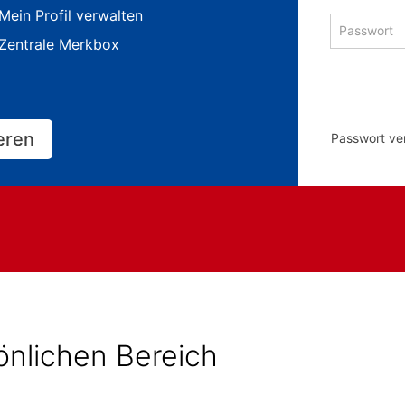
Adresse
Mein Profil verwalten
Passwort
zum
zum
Zentrale Merkbox
Anmelden
Anmelden
ieren
Passwort ve
sönlichen Bereich