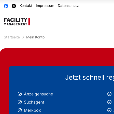
Accessibility
Auf
Auf
Kontakt
Impressum
Datenschutz
Modus
Facebook
X
aktivieren
teilen
teilen
zur
Navigation
zum
Inhalt
Startseite
Mein Konto
Jetzt schnell re
Anzeigensuche
Suchagent
Merkbox