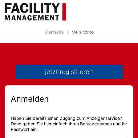
Accessibility
Anzeige
zur
Benut
Modus
aktivieren
Me
schalten
Suche
zur
öff
von
Navigation
Startseite
Mein Konto
zum
mobilem
Inhalt
Endgerät
aus
jetzt registrieren
Anmelden
Haben Sie bereits einen Zugang zum Anzeigenservice?
Dann geben Sie hier einfach Ihren Benutzernamen und Ihr
Passwort ein.