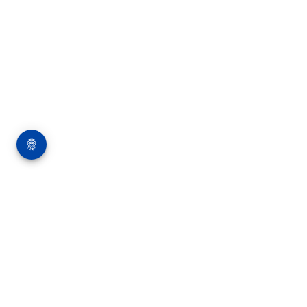
Über die Bauverlag BV GmbH
18 Zeitschriften, zahlreiche Sonderpublikationen
und Online-Angebote werden von rund 135
Mitarbeitern am Hauptsitz in Gütersloh sowie in