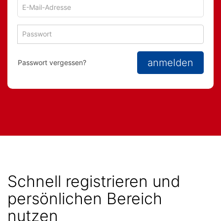
E-
Mail-
Adresse
Passwort
Passwort
zum
zum
Anmelden
Anmelden
anmelden
Passwort vergessen?
Schnell registrieren und
persönlichen Bereich
nutzen