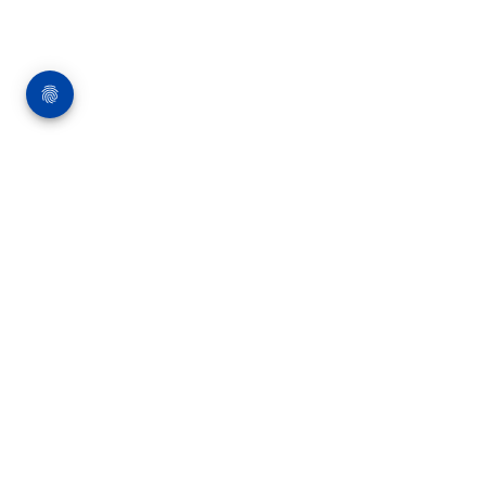
Über die Bauverlag BV GmbH
18 Zeitschriften, zahlreiche Sonderpublikationen
und Online-Angebote werden von rund 135
Mitarbeitern am Hauptsitz in Gütersloh sowie in
unseren Geschäftsstellen in Berlin und München
produziert. Damit sind wir der größte Anbieter
von Fachinformationen der Baubranche im
deutschsprachigen Raum.