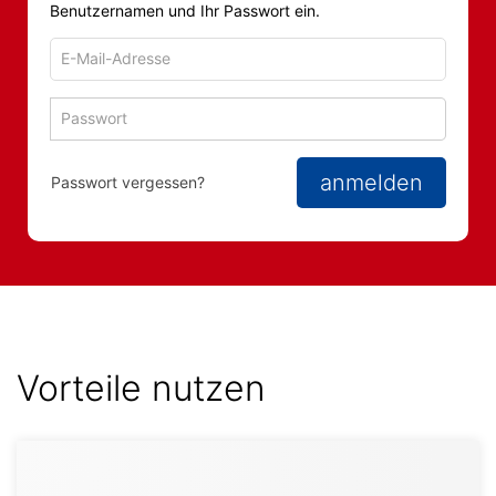
Benutzernamen und Ihr Passwort ein.
E-
Mail-
Adresse
Passwort
Passwort 
zum
zum
Anmelden
Anmelden
anmelden
Passwort vergessen?
Vorteile nutzen